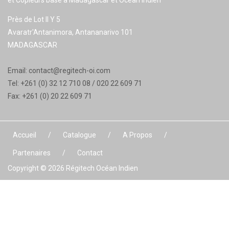
et Copieurs basé à Madagascar et Océan Indien
Près de Lot II Y 5
Avaratr'Antanimora, Antananarivo 101
MADAGASCAR
Email:
contact@regitech-oi.com
Tel: +261 (0) 32 12 710 08 / 020 22 609 71
Fax: +261 (0) 20 22 609 71
Accueil
Catalogue
A Propos
Partenaires
Contact
Copyright © 2026
Régitech Océan Indien