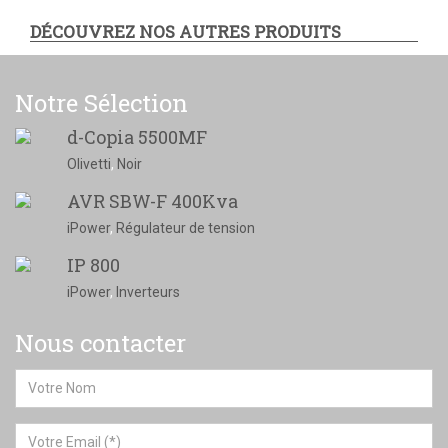
DÉCOUVREZ NOS AUTRES PRODUITS
Notre Sélection
d-Copia 5500MF
Olivetti
,
Noir
AVR SBW-F 400Kva
iPower
,
Régulateur de tension
IP 800
iPower
,
Inverteurs
Nous contacter