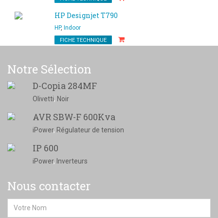
HP Designjet T790
HP
,
Indoor
FICHE TECHNIQUE
Notre Sélection
D-Copia 284MF
Olivetti
,
Noir
AVR SBW-F 600Kva
iPower
,
Régulateur de tension
IP 600
iPower
,
Inverteurs
Nous contacter